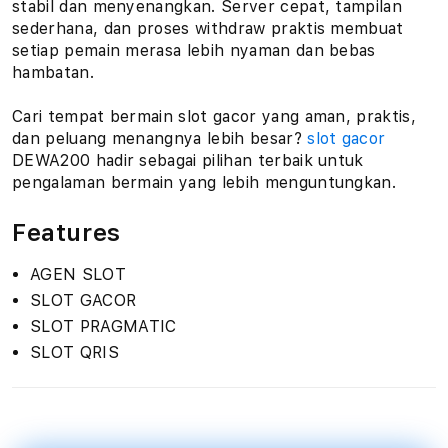
stabil dan menyenangkan. Server cepat, tampilan
sederhana, dan proses withdraw praktis membuat
setiap pemain merasa lebih nyaman dan bebas
hambatan.
Cari tempat bermain slot gacor yang aman, praktis,
dan peluang menangnya lebih besar?
slot gacor
DEWA200 hadir sebagai pilihan terbaik untuk
pengalaman bermain yang lebih menguntungkan.
Features
AGEN SLOT
SLOT GACOR
SLOT PRAGMATIC
SLOT QRIS