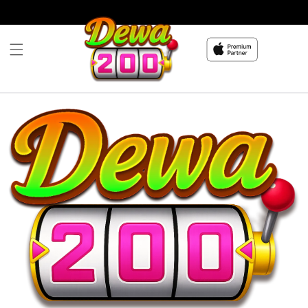
Skip to
content